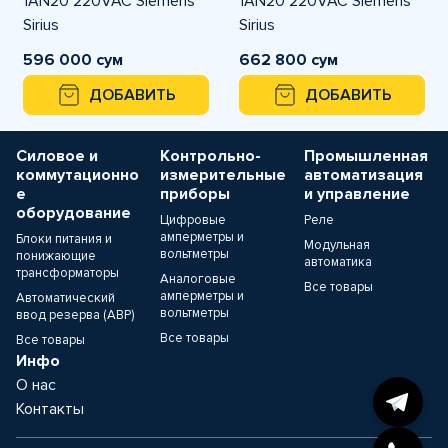
1AN20 220VAC Siemens
1AN20 220VAC Siemens
Sirius
Sirius
596 000 сум
662 800 сум
ДОБАВИТЬ
ДОБАВИТЬ
Силовое и
Контрольно-
Промышленная
коммутационно
измерительные
автоматизация
е
приборы
и управление
оборудование
Цифровые
Реле
амперметры и
Блоки питания и
Модульная
вольтметры
понижающие
автоматика
трансформаторы
Аналоговые
Все товары
амперметры и
Автоматический
вольтметры
ввод резерва (АВР)
Все товары
Все товары
Инфо
О нас
Контакты