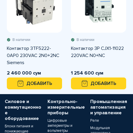
В наличии
В наличии
Контактор 3TF5222-
Контактор 3P CJX1-11022
0AP0 230VAC 2N0+2NC
220VAC N0+NC
Siemens
2 460 000 сум
1 254 600 сум
ДОБАВИТЬ
ДОБАВИТЬ
Силовое и
Контрольно-
Промышленная
коммутационно
измерительные
автоматизация
е
приборы
и управление
оборудование
Цифровые
Реле
амперметры и
Блоки питания и
Модульная
вольтметры
понижающие