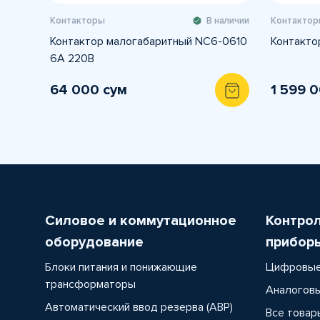
Контакторы
В наличии
Контактор
Контактор малогабаритный NC6-0610
Контакто
6А 220В
64 000 сум
1 599 
Силовое и коммутационное
Контро
оборудование
прибор
Блоки питания и понижающие
Цифровые
трансформаторы
Аналоговы
Автоматический ввод резерва (АВР)
Все товар