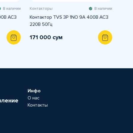
В наличии
Контакторы
В наличии
00В AC3
Контактор TVS 3P 1NO 9А 400В AC3
220В 50Гц
171 000 сум
Инфо
О нас
вление
Контакты