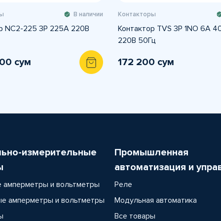
ы
В наличии
Контакторы
р NC2-225 3P 225А 220В
Контактор TVS 3P 1NO 6А 4
220В 50Гц
000 сум
172 200 сум
льно-измерительные
Промышленная
ы
автоматизация и упра
 амперметры и вольтметры
Реле
е амперметры и вольтметры
Модульная автоматика
ы
Все товары