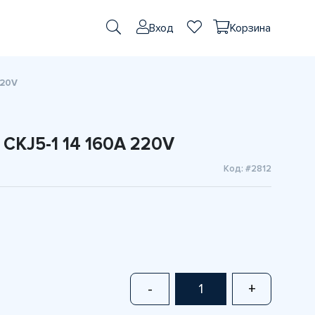
Вход
Корзина
220V
CKJ5-1 14 160A 220V
Код: #2812
-
+