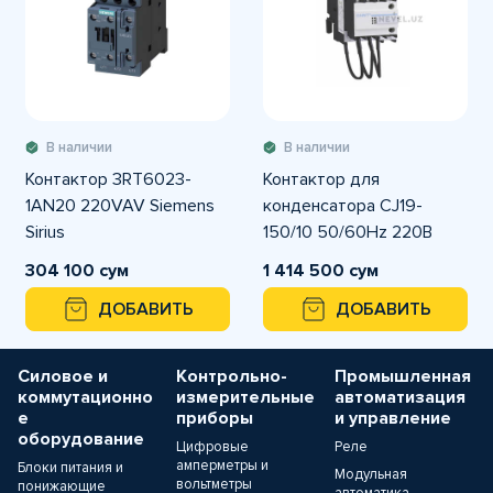
В наличии
В наличии
Контактор 3RT6023-
Контактор для
1AN20 220VAV Siemens
конденсатора CJ19-
Sirius
150/10 50/60Hz 220В
CHINT
304 100 сум
1 414 500 сум
ДОБАВИТЬ
ДОБАВИТЬ
Силовое и
Контрольно-
Промышленная
коммутационно
измерительные
автоматизация
е
приборы
и управление
оборудование
Цифровые
Реле
амперметры и
Блоки питания и
Модульная
вольтметры
понижающие