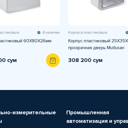
ластиковые
В наличии
Корпуса пластиковые
ластиковый 60X80X26мм
Корпус пластиковый 25X35
прозрачная дверь Mutlusan
00 сум
308 200 сум
льно-измерительные
Промышленная
ы
автоматизация и упра