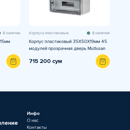
В наличии
Корпуса пластиковые
В наличии
X15мм
Корпус пластиковый 35X50X19мм 45
модулей прозрачная дверь Mutlusan
715 200 сум
Инфо
О нас
вление
Контакты