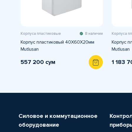
Корпуса пластиковые
В наличии
Корпуса п
Корпус пластиковый 40X60X20мм
Корпус п
Mutlusan
Mutlusan
557 200 сум
1 183 7
Силовое и коммутационное
Контро
оборудование
прибор