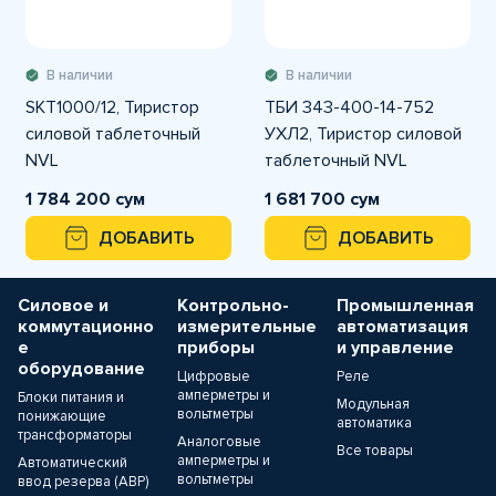
В наличии
В наличии
SKT1000/12, Тиристор
ТБИ 343-400-14-752
силовой таблеточный
УХЛ2, Тиристор силовой
NVL
таблеточный NVL
1 784 200 сум
1 681 700 сум
ДОБАВИТЬ
ДОБАВИТЬ
Силовое и
Контрольно-
Промышленная
коммутационно
измерительные
автоматизация
е
приборы
и управление
оборудование
Цифровые
Реле
амперметры и
Блоки питания и
Модульная
вольтметры
понижающие
автоматика
трансформаторы
Аналоговые
Все товары
амперметры и
Автоматический
вольтметры
ввод резерва (АВР)