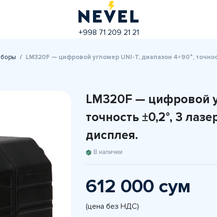
+998 71 209 21 21
иборы
LM320F — цифровой угломер UNI-T, диапазон 4×90°, точност
LM320F — цифровой уг
точность ±0,2°, 3 лаз
дисплея.
В наличии
612 000 сум
(цена без НДС)