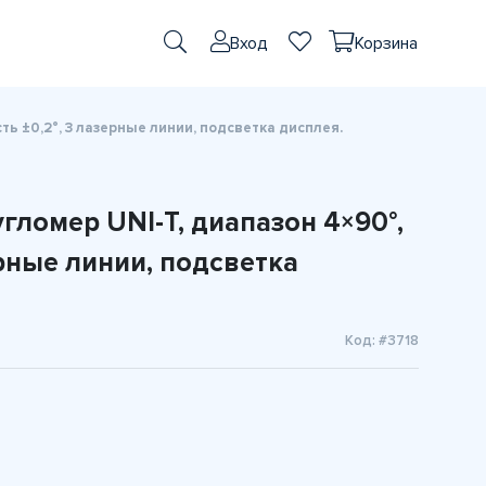
Вход
Корзина
ь ±0,2°, 3 лазерные линии, подсветка дисплея.
ломер UNI-T, диапазон 4×90°,
ерные линии, подсветка
Код: #3718