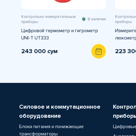
Контрольно-измерительные
Контрольн
В наличии
приборы
приборы
Цифровой термометр и гигрометр
Измерите
UNI-T UT333
люксмет
243 000 сум
223 30
Силовое и коммутационное
Контро
оборудование
прибор
Блоки питания и понижающие
Цифровые
трансформаторы