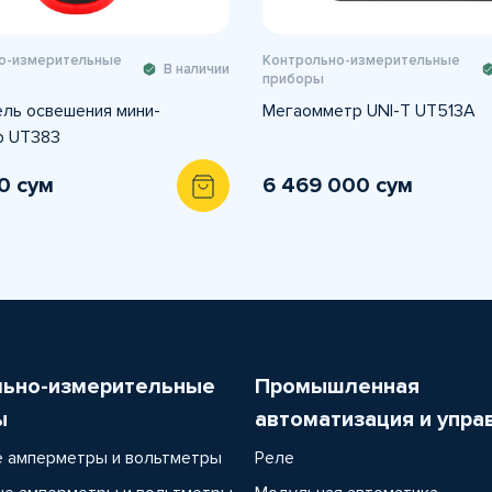
о-измерительные
Контрольно-измерительные
В наличии
приборы
ль освешения мини-
Мегаомметр UNI-T UT513A
р UT383
0 сум
6 469 000 сум
льно-измерительные
Промышленная
ы
автоматизация и упра
 амперметры и вольтметры
Реле