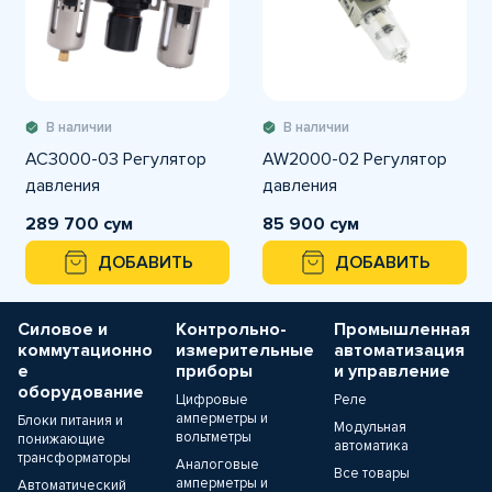
В наличии
В наличии
AC3000-03 Регулятор
AW2000-02 Регулятор
давления
давления
289 700 сум
85 900 сум
ДОБАВИТЬ
ДОБАВИТЬ
Силовое и
Контрольно-
Промышленная
коммутационно
измерительные
автоматизация
е
приборы
и управление
оборудование
Цифровые
Реле
амперметры и
Блоки питания и
Модульная
вольтметры
понижающие
автоматика
трансформаторы
Аналоговые
Все товары
амперметры и
Автоматический