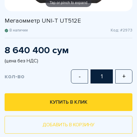
Tap or pinch to expand
Мегаомметр UNI-T UT512E
В наличии
Код: #2973
8 640 400 сум
(цена без НДС)
кол-во
-
+
КУПИТЬ В КЛИК
ДОБАВИТЬ В КОРЗИНУ