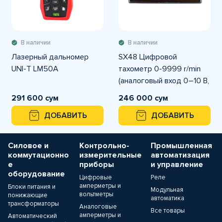
В наличии
В наличии
Лазерный дальномер
SX48 Цифровой
UNI-T LM50A
тахометр 0-9999 r/min
(аналоговый вход 0–10 В,
питание 220 В)
291 600 сум
246 000 сум
ДОБАВИТЬ
ДОБАВИТЬ
Силовое и
Контрольно-
Промышленная
коммутационно
измерительные
автоматизация
е
приборы
и управление
оборудование
Цифровые
Реле
амперметры и
Блоки питания и
Модульная
вольтметры
понижающие
автоматика
трансформаторы
Аналоговые
Все товары
амперметры и
Автоматический