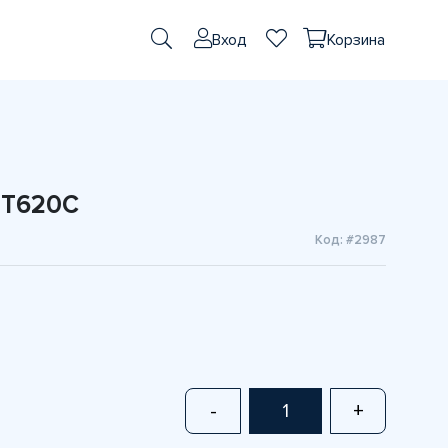
Вход
Корзина
UT620C
Код: #2987
-
+