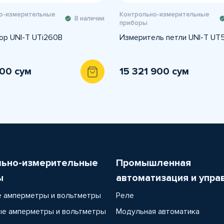
о-измерительные
Контрольно-измерительные
В наличии
приборы
ор UNI-T UTi260B
Измеритель петли UNI-T UT
500 сум
15 321 900 сум
льно-измерительные
Промышленная
ы
автоматизация и упра
 амперметры и вольтметры
Реле
е амперметры и вольтметры
Модульная автоматика