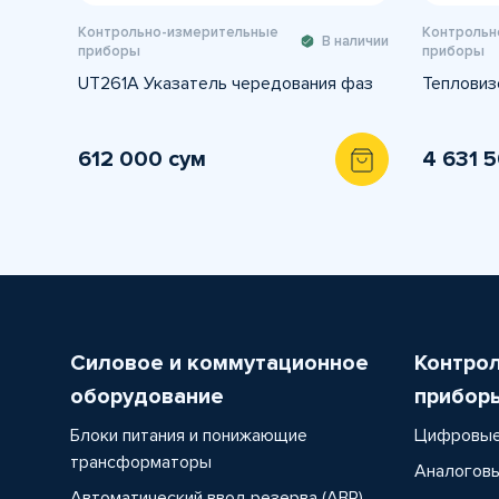
Контрольно-измерительные
Контрольн
В наличии
приборы
приборы
UT261A Указатель чередования фаз
Тепловиз
612 000 сум
4 631 
Силовое и коммутационное
Контро
оборудование
прибор
Блоки питания и понижающие
Цифровые
трансформаторы
Аналоговы
Автоматический ввод резерва (АВР)