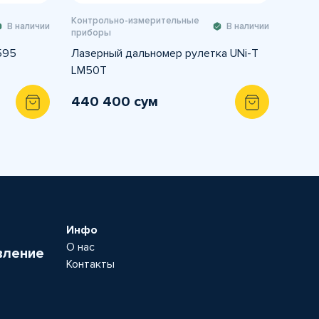
Контрольно-измерительные
В наличии
В наличии
приборы
595
Лазерный дальномер рулетка UNi-T
LM50T
440 400 сум
Инфо
О нас
вление
Контакты