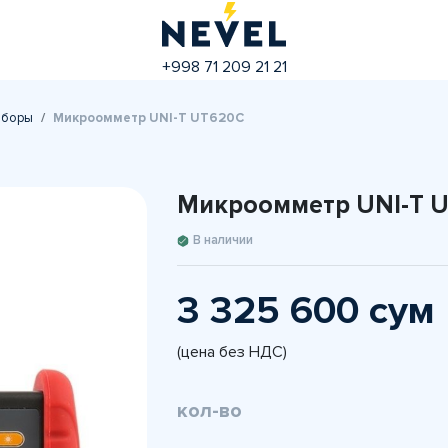
+998 71 209 21 21
иборы
Микроомметр UNI-T UT620C
Микроомметр UNI-T 
В наличии
3 325 600 сум
(цена без НДС)
кол-во