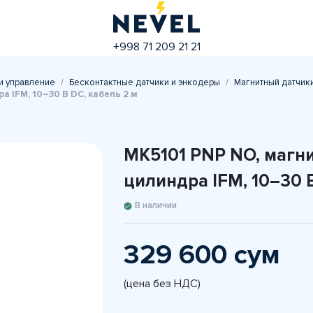
+998 71 209 21 21
и управление
Бесконтактные датчики и энкодеры
Магнитный датчик
 IFM, 10–30 В DC, кабель 2 м
MK5101 PNP NO, магн
цилиндра IFM, 10–30 В
В наличии
329 600 сум
(цена без НДС)