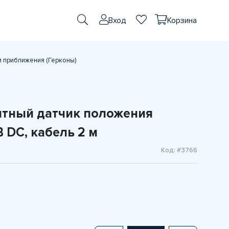
Вход
Корзина
и приближения (Герконы)
итный датчик положения
 DC, кабель 2 м
Код: #3766