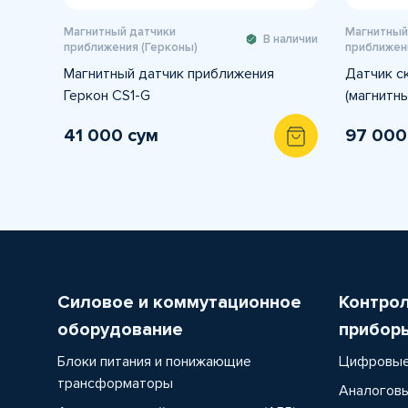
Магнитный датчики
Магнитный
В наличии
приближения (Герконы)
приближен
Магнитный датчик приближения
Датчик с
Геркон CS1-G
(магнитны
41 000 сум
97 000
Силовое и коммутационное
Контро
оборудование
прибор
Блоки питания и понижающие
Цифровые
трансформаторы
Аналоговы