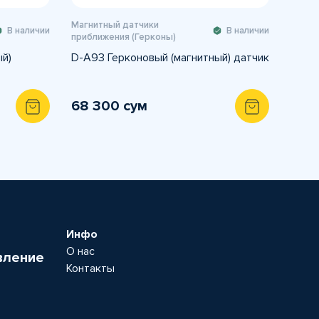
Магнитный датчики
В наличии
В наличии
приближения (Герконы)
й)
D-A93 Герконовый (магнитный) датчик
68 300 сум
Инфо
О нас
вление
Контакты