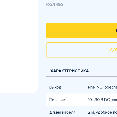
кол-во
ДО
ХАРАКТЕРИСТИКА
Выход
PNP NO, обесп
Питание
10…30 В DC, с
Длина кабеля
2 м, удобное п