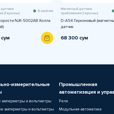
 датчики
Магнитный датчики
В наличии
ия (Герконы)
приближения (Герконы)
корости NJK-5002AB Холла
D-A54 Герконовый (магнитны
й)
датчик
 сум
68 300 сум
льно-измерительные
Промышленная
ы
автоматизация и упра
 амперметры и вольтметры
Реле
е амперметры и вольтметры
Модульная автоматика