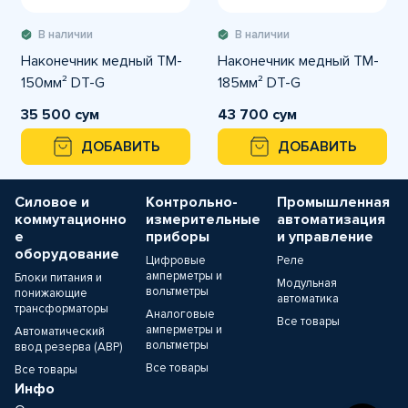
В наличии
В наличии
Наконечник медный TM-
Наконечник медный TM-
150мм² DT-G
185мм² DT-G
35 500 сум
43 700 сум
ДОБАВИТЬ
ДОБАВИТЬ
Силовое и
Контрольно-
Промышленная
коммутационно
измерительные
автоматизация
е
приборы
и управление
оборудование
Цифровые
Реле
амперметры и
Блоки питания и
Модульная
вольтметры
понижающие
автоматика
трансформаторы
Аналоговые
Все товары
амперметры и
Автоматический
вольтметры
ввод резерва (АВР)
Все товары
Все товары
Инфо