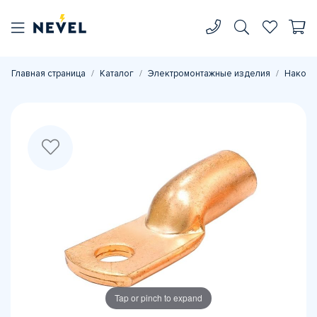
Главная страница
Каталог
Электромонтажные изделия
Наконе
Tap or pinch to expand