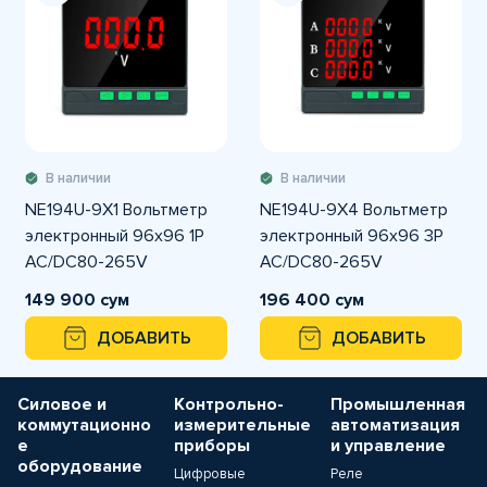
В наличии
В наличии
NE194U-9X1 Вольтметр
NE194U-9X4 Вольтметр
электронный 96x96 1P
электронный 96x96 3P
AC/DC80-265V
AC/DC80-265V
однофазный
трехфазный
149 900 сум
196 400 сум
ДОБАВИТЬ
ДОБАВИТЬ
Силовое и
Контрольно-
Промышленная
коммутационно
измерительные
автоматизация
е
приборы
и управление
оборудование
Цифровые
Реле