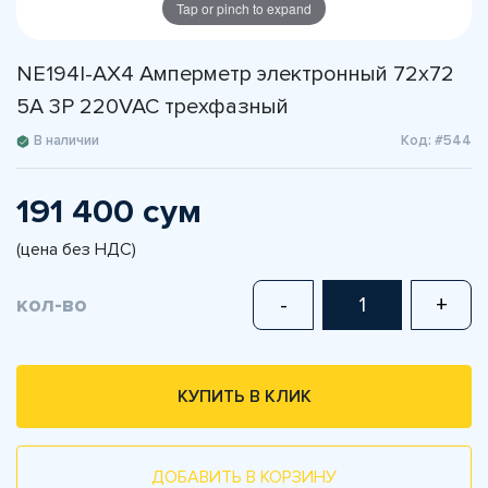
Tap or pinch to expand
NE194I-AX4 Амперметр электронный 72x72
5A 3P 220VAC трехфазный
В наличии
Код: #544
191 400 сум
(цена без НДС)
кол-во
-
+
КУПИТЬ В КЛИК
ДОБАВИТЬ В КОРЗИНУ