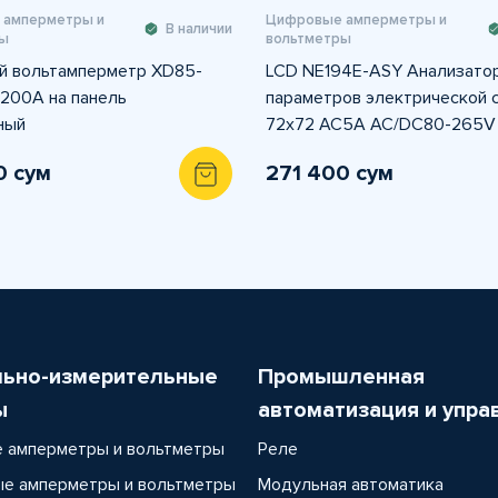
 амперметры и
Цифровые амперметры и
В наличии
ы
вольтметры
 вольтамперметр XD85-
LCD NE194E-ASY Анализато
200A на панель
параметров электрической 
ный
72x72 AC5A AC/DC80-265V
0 сум
271 400 сум
льно-измерительные
Промышленная
ы
автоматизация и упра
 амперметры и вольтметры
Реле
е амперметры и вольтметры
Модульная автоматика