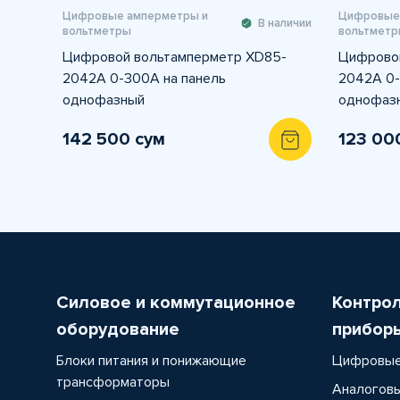
Цифровые амперметры и
Цифровые
В наличии
вольтметры
вольтметр
Цифровой вольтамперметр XD85-
Цифровой
2042A 0-300A на панель
2042A 0-
однофазный
однофаз
142 500 сум
123 00
Силовое и коммутационное
Контро
оборудование
прибор
Блоки питания и понижающие
Цифровые
трансформаторы
Аналоговы