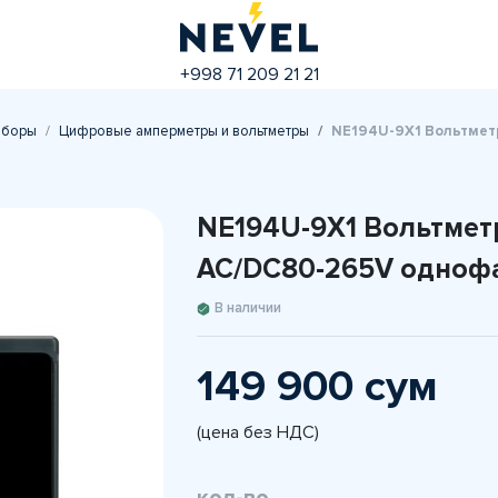
+998 71 209 21 21
иборы
Цифровые амперметры и вольтметры
NE194U-9X1 Вольтмет
NE194U-9X1 Вольтмет
AC/DC80-265V одноф
В наличии
149 900 сум
(цена без НДС)