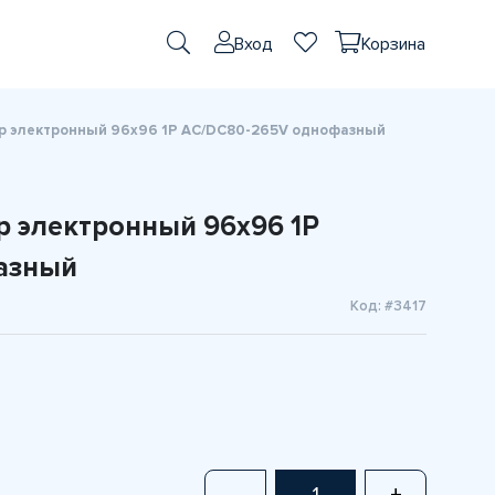
Вход
Корзина
р электронный 96x96 1P AC/DC80-265V однофазный
р электронный 96x96 1P
азный
Код: #3417