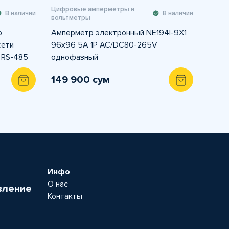
Цифровые амперметры и
В наличии
В наличии
вольтметры
р
Амперметр электронный NE194I-9X1
сети
96x96 5A 1P AC/DC80-265V
 RS-485
однофазный
149 900 сум
Инфо
О нас
вление
Контакты