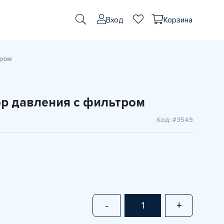
Вход
Корзина
тром
ор давления с фильтром
Код: #3549
-
+