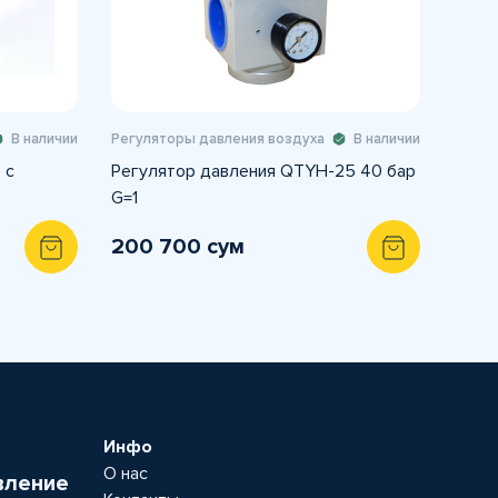
В наличии
Регуляторы давления воздуха
В наличии
 с
Регулятор давления QTYH-25 40 бар
G=1
200 700 сум
Инфо
О нас
вление