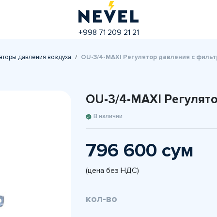
+998 71 209 21 21
яторы давления воздуха
OU-3/4-MАXI Регулятор давления с филь
OU-3/4-MАXI Регулят
В наличии
796 600 сум
(цена без НДС)
кол-во