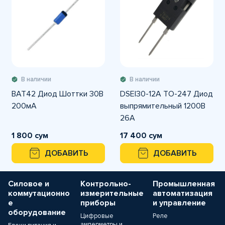
В наличии
В наличии
BAT42 Диод Шоттки 30В
DSEI30-12A TO-247 Диод
200мА
выпрямительный 1200В
26А
1 800 сум
17 400 сум
ДОБАВИТЬ
ДОБАВИТЬ
Силовое и
Контрольно-
Промышленная
коммутационно
измерительные
автоматизация
е
приборы
и управление
оборудование
Цифровые
Реле
амперметры и