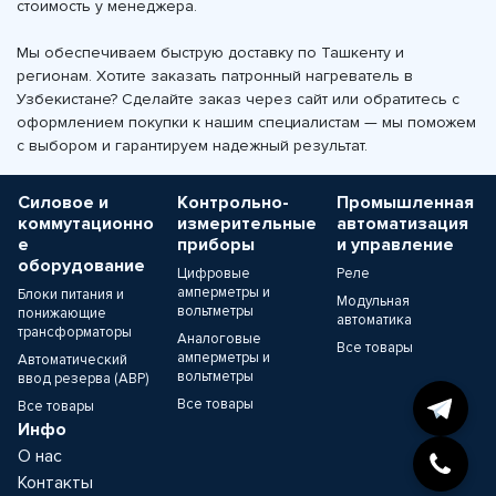
стоимость у менеджера.
Мы обеспечиваем быструю доставку по Ташкенту и
регионам. Хотите заказать патронный нагреватель в
Узбекистане? Сделайте заказ через сайт или обратитесь с
оформлением покупки к нашим специалистам — мы поможем
с выбором и гарантируем надежный результат.
Силовое и
Контрольно-
Промышленная
коммутационно
измерительные
автоматизация
е
приборы
и управление
оборудование
Цифровые
Реле
амперметры и
Блоки питания и
Модульная
вольтметры
понижающие
автоматика
трансформаторы
Аналоговые
Все товары
амперметры и
Автоматический
вольтметры
ввод резерва (АВР)
Все товары
Все товары
Инфо
О нас
Контакты