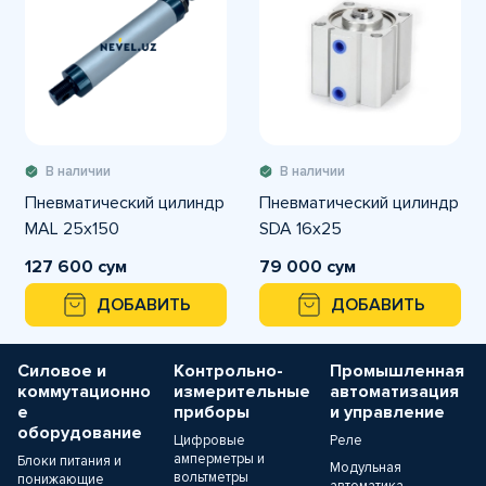
В наличии
В наличии
Пневматический цилиндр
Пневматический цилиндр
MAL 25x150
SDA 16x25
127 600 сум
79 000 сум
ДОБАВИТЬ
ДОБАВИТЬ
Силовое и
Контрольно-
Промышленная
коммутационно
измерительные
автоматизация
е
приборы
и управление
оборудование
Цифровые
Реле
амперметры и
Блоки питания и
Модульная
вольтметры
понижающие