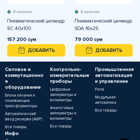
В наличии
В наличии
Пневматический цилиндр
Пневматический цилиндр
SC 40x100
SDA 16x25
157 200 сум
79 000 сум
ДОБАВИТЬ
ДОБАВИТЬ
Силовое и
Контрольно-
Промышленная
коммутационно
измерительные
автоматизация
е
приборы
и управление
оборудование
Цифровые
Реле
амперметры и
Блоки питания и
Модульная
вольтметры
понижающие
автоматика
трансформаторы
Аналоговые
Все товары
амперметры и
Автоматический
вольтметры
ввод резерва (АВР)
Все товары
Все товары
Инфо