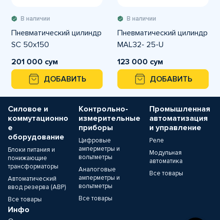
В наличии
В наличии
Пневматический цилиндр
Пневматический цилиндр
SC 50x150
MAL32- 25-U
201 000 сум
123 000 сум
ДОБАВИТЬ
ДОБАВИТЬ
Силовое и
Контрольно-
Промышленная
коммутационно
измерительные
автоматизация
е
приборы
и управление
оборудование
Цифровые
Реле
амперметры и
Блоки питания и
Модульная
вольтметры
понижающие
автоматика
трансформаторы
Аналоговые
Все товары
амперметры и
Автоматический
вольтметры
ввод резерва (АВР)
Все товары
Все товары
Инфо