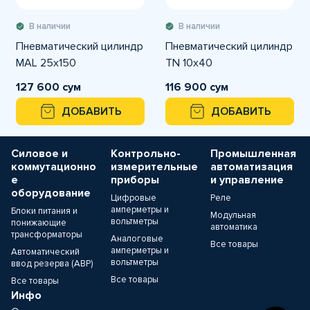
В наличии
В наличии
Пневматический цилиндр
Пневматический цилиндр
MAL 25x150
TN 10x40
127 600 сум
116 900 сум
ДОБАВИТЬ
ДОБАВИТЬ
Силовое и
Контрольно-
Промышленная
коммутационно
измерительные
автоматизация
е
приборы
и управление
оборудование
Цифровые
Реле
амперметры и
Блоки питания и
Модульная
вольтметры
понижающие
автоматика
трансформаторы
Аналоговые
Все товары
амперметры и
Автоматический
вольтметры
ввод резерва (АВР)
Все товары
Все товары
Инфо