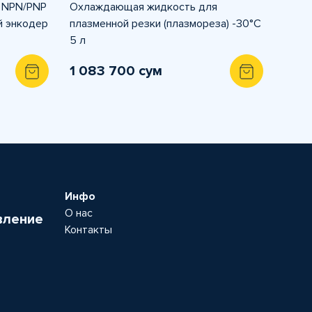
R NPN/PNP
Охлаждающая жидкость для
 энкодер
плазменной резки (плазмореза) -30°C
5 л
1 083 700 сум
Инфо
О нас
вление
Контакты