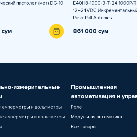
ческий пистолет (мет) DG-10
E40H8-1000-3-T-24 1000P/
12–24VDC Инкрементальный
Push-Pull Autonics
 сум
861 000 сум
льно-измерительные
Промышленная
ы
автоматизация и упра
 амперметры и вольтметры
Реле
е амперметры и вольтметры
Модульная автоматика
ы
Все товары