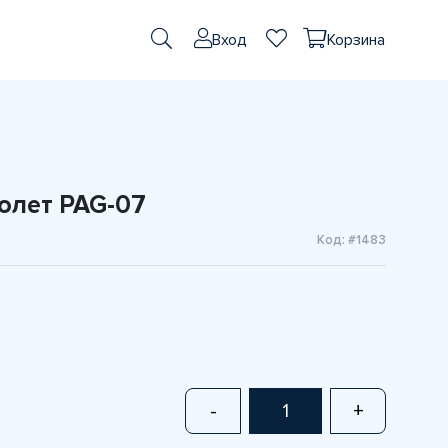
Вход
Корзина
олет PAG-07
Код: #1483
-
+