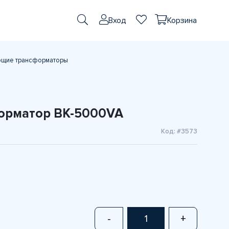
Вход
Корзина
щие трансформаторы
рматор BK-5000VA
Код: #3573
-
+