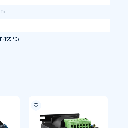
 Гц
F (155 °C)