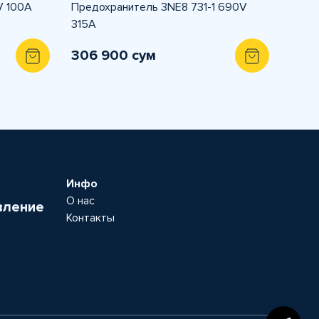
V 100A
Предохранитель 3NE8 731-1 690V
315A
306 900 сум
Инфо
О нас
вление
Контакты