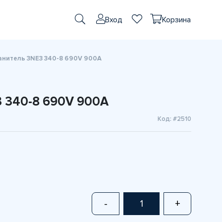
Вход
Корзина
нитель 3NE3 340-8 690V 900A
 340-8 690V 900A
Код: #2510
-
+