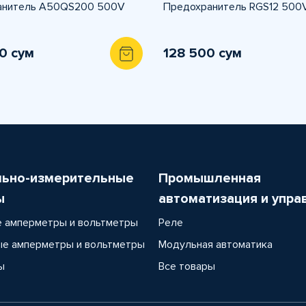
анитель A50QS200 500V
Предохранитель RGS12 500
0 сум
128 500 сум
льно-измерительные
Промышленная
ы
автоматизация и упра
 амперметры и вольтметры
Реле
е амперметры и вольтметры
Модульная автоматика
ы
Все товары