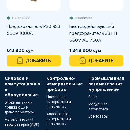
В наличии
В наличии
Предохранитель RS0 RS3
Быстродействующий
500V 1000A
предохранитель 33TTF
660V AC 750A
613 800 сум
1 248 900 сум
ДОБАВИТЬ
ДОБАВИТЬ
Силовое и
Контрольно-
Промышленная
коммутационно
измерительные
автоматизация
е
приборы
и управление
оборудование
Цифровые
Реле
амперметры и
Блоки питания и
Модульная
вольтметры
понижающие
автоматика
трансформаторы
Аналоговые
Все товары
амперметры и
Автоматический
вольтметры
ввод резерва (АВР)