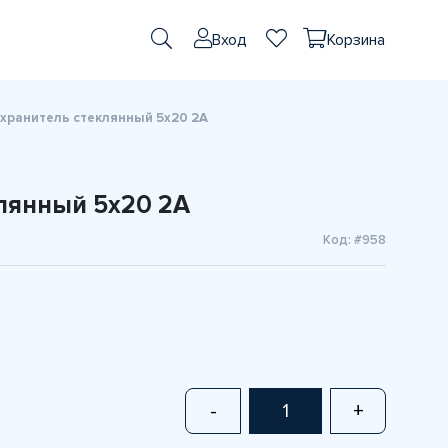
Вход
Корзина
хранитель стеклянный 5х20 2A
лянный 5х20 2A
Код: #958
-
+