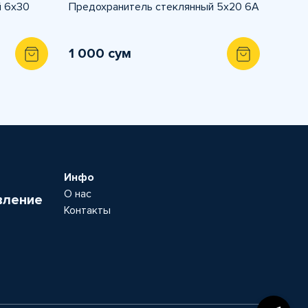
й 6х30
Предохранитель стеклянный 5х20 6A
1 000 сум
Инфо
О нас
вление
Контакты