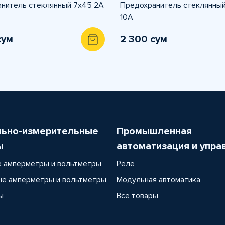
нитель стеклянный 7х45 2A
Предохранитель стеклянны
10A
сум
2 300 сум
льно-измерительные
Промышленная
ы
автоматизация и упра
 амперметры и вольтметры
Реле
е амперметры и вольтметры
Модульная автоматика
ы
Все товары