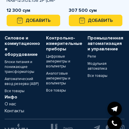
NXB-125/DZ158 2P (LMI-
12)
12 300 сум
307 500 сум
ДОБАВИТЬ
ДОБАВИТЬ
Силовое и
Контрольно-
Промышленная
коммутационно
измерительные
автоматизация
е
приборы
и управление
оборудование
Цифровые
Реле
амперметры и
Блоки питания и
Модульная
вольтметры
понижающие
автоматика
трансформаторы
Аналоговые
Все товары
амперметры и
Автоматический
вольтметры
ввод резерва (АВР)
Все товары
Все товары
Инфо
О нас
Контакты