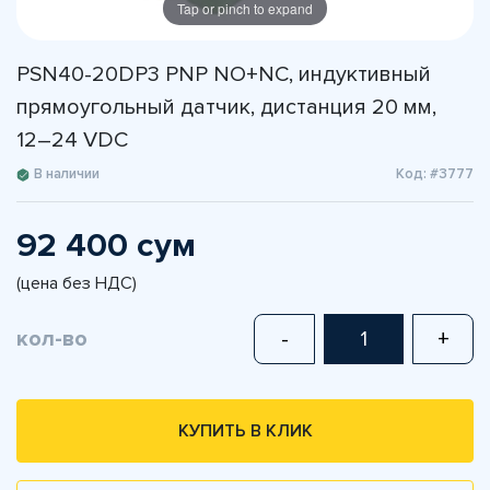
Tap or pinch to expand
PSN40-20DP3 PNP NO+NC, индуктивный
прямоугольный датчик, дистанция 20 мм,
12–24 VDC
В наличии
Код: #3777
92 400 сум
(цена без НДС)
кол-во
-
+
КУПИТЬ В КЛИК