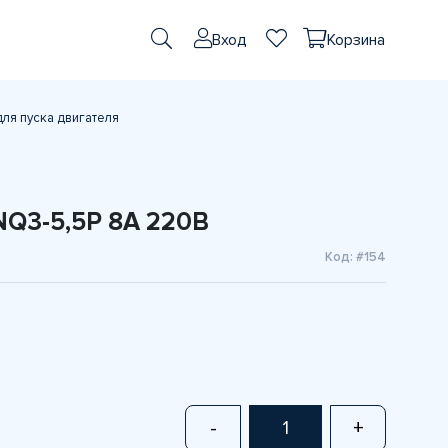
Вход
Корзина
ля пуска двигателя
NQ3-5,5P 8A 220В
Код: #154
-
+