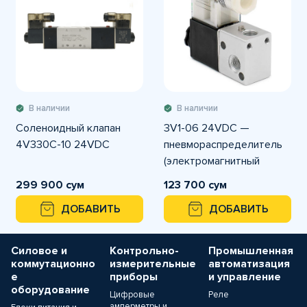
В наличии
В наличии
Соленоидный клапан
3V1-06 24VDC —
4V330C-10 24VDC
пневмораспределитель
(электромагнитный
клапан), 3/2-ходовой,
299 900 сум
123 700 сум
нормально закрытый,
ДОБАВИТЬ
ДОБАВИТЬ
G1/8
Силовое и
Контрольно-
Промышленная
коммутационно
измерительные
автоматизация
е
приборы
и управление
оборудование
Цифровые
Реле
амперметры и