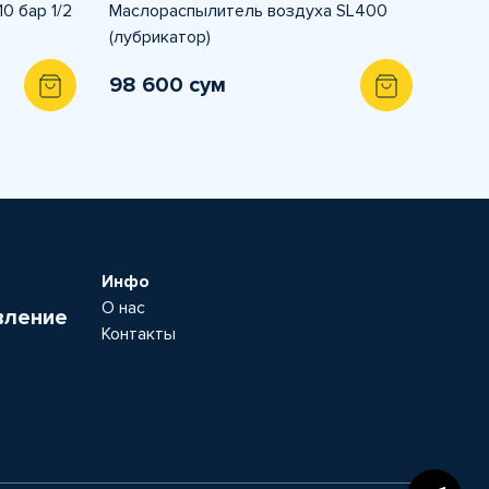
0 бар 1/2
Маслораспылитель воздуха SL400
(лубрикатор)
98 600 сум
Инфо
О нас
вление
Контакты