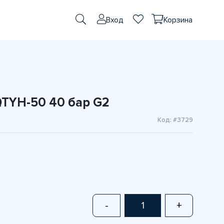
Вход
Корзина
QTYH-50 40 бар G2
Код: #3729
-
+