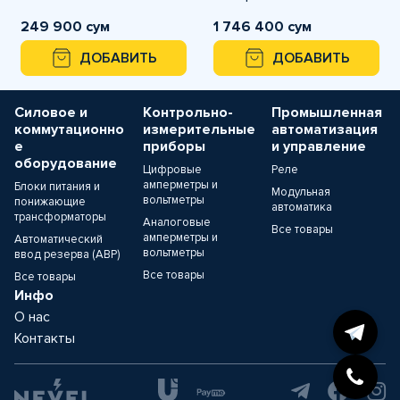
249 900 сум
1 746 400 сум
ДОБАВИТЬ
ДОБАВИТЬ
Силовое и
Контрольно-
Промышленная
коммутационно
измерительные
автоматизация
е
приборы
и управление
оборудование
Цифровые
Реле
амперметры и
Блоки питания и
Модульная
вольтметры
понижающие
автоматика
трансформаторы
Аналоговые
Все товары
амперметры и
Автоматический
вольтметры
ввод резерва (АВР)
Все товары
Все товары
Инфо
О нас
Контакты