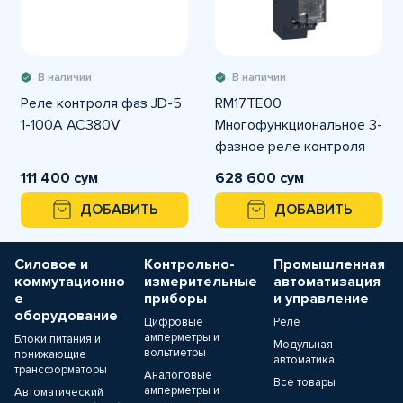
В наличии
В наличии
Реле контроля фаз JD-5
RM17TE00
1-100A AC380V
Многофункциональное 3-
фазное реле контроля
питания, 5А, 1 CO, 183…
111 400 сум
628 600 сум
528VAC
ДОБАВИТЬ
ДОБАВИТЬ
Силовое и
Контрольно-
Промышленная
коммутационно
измерительные
автоматизация
е
приборы
и управление
оборудование
Цифровые
Реле
амперметры и
Блоки питания и
Модульная
вольтметры
понижающие
автоматика
трансформаторы
Аналоговые
Все товары
амперметры и
Автоматический