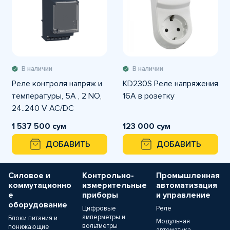
В наличии
В наличии
Реле контроля напряж и
KD230S Реле напряжения
температуры, 5А , 2 NO,
16A в розетку
24..240 V AC/DC
1 537 500 сум
123 000 сум
ДОБАВИТЬ
ДОБАВИТЬ
Силовое и
Контрольно-
Промышленная
коммутационно
измерительные
автоматизация
е
приборы
и управление
оборудование
Цифровые
Реле
амперметры и
Блоки питания и
Модульная
вольтметры
понижающие