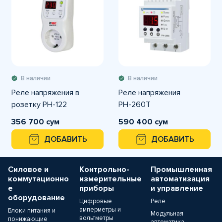
В наличии
В наличии
Реле напряжения в
Реле напряжения
розетку РН-122
РН-260T
356 700 сум
590 400 сум
ДОБАВИТЬ
ДОБАВИТЬ
Силовое и
Контрольно-
Промышленная
коммутационно
измерительные
автоматизация
е
приборы
и управление
оборудование
Цифровые
Реле
амперметры и
Блоки питания и
Модульная
вольтметры
понижающие