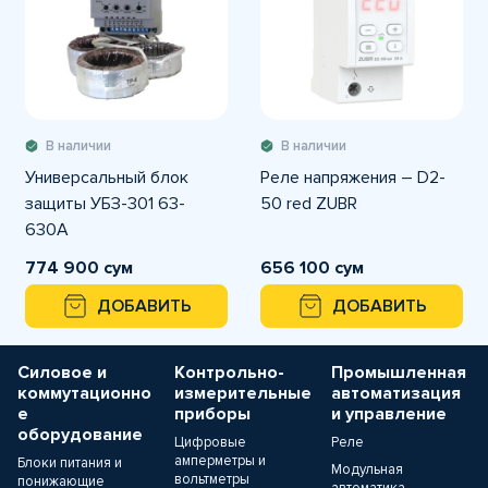
В наличии
В наличии
Универсальный блок
Реле напряжения – D2-
защиты УБЗ-301 63-
50 red ZUBR
630А
774 900 сум
656 100 сум
ДОБАВИТЬ
ДОБАВИТЬ
Силовое и
Контрольно-
Промышленная
коммутационно
измерительные
автоматизация
е
приборы
и управление
оборудование
Цифровые
Реле
амперметры и
Блоки питания и
Модульная
вольтметры
понижающие