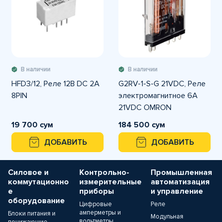
В наличии
В наличии
HFD3/12, Реле 12В DC 2A
G2RV-1-S-G 21VDC, Реле
8PIN
электромагнитное 6A
21VDC OMRON
19 700 сум
184 500 сум
ДОБАВИТЬ
ДОБАВИТЬ
Силовое и
Контрольно-
Промышленная
коммутационно
измерительные
автоматизация
е
приборы
и управление
оборудование
Цифровые
Реле
амперметры и
Блоки питания и
Модульная
вольтметры