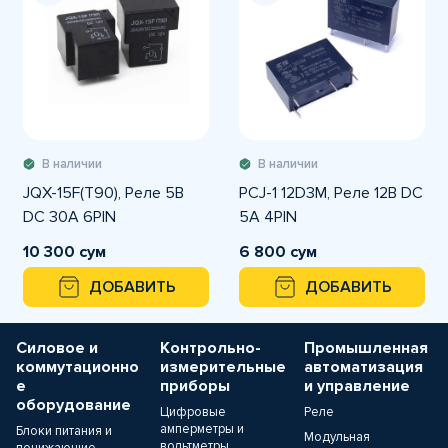
В наличии
В наличии
JQX-15F(T90), Реле 5В
PCJ-1 12D3M, Реле 12В DC
DC 30A 6PIN
5A 4PIN
10 300 сум
6 800 сум
ДОБАВИТЬ
ДОБАВИТЬ
Силовое и
Контрольно-
Промышленная
коммутационно
измерительные
автоматизация
е
приборы
и управление
оборудование
Цифровые
Реле
амперметры и
Блоки питания и
Модульная
вольтметры