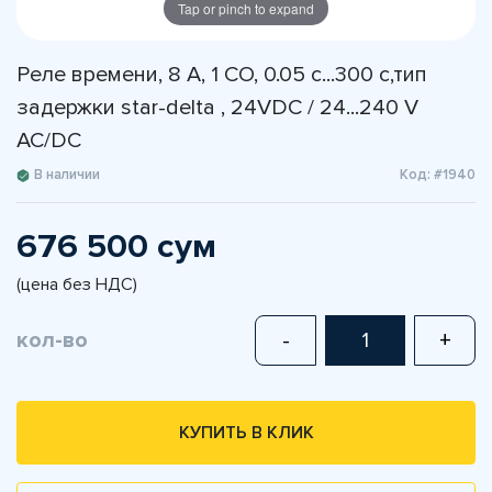
Tap or pinch to expand
Реле времени, 8 A, 1 CO, 0.05 с...300 с,тип
задержки star-delta , 24VDC / 24...240 V
AC/DC
В наличии
Код: #1940
676 500 сум
(цена без НДС)
кол-во
-
+
КУПИТЬ В КЛИК