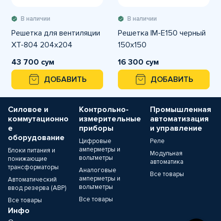
В наличии
В наличии
Решетка для вентиляции
Решетка IM-E150 черный
XT-804 204х204
150х150
43 700 сум
16 300 сум
ДОБАВИТЬ
ДОБАВИТЬ
Силовое и
Контрольно-
Промышленная
коммутационно
измерительные
автоматизация
е
приборы
и управление
оборудование
Цифровые
Реле
амперметры и
Блоки питания и
Модульная
вольтметры
понижающие
автоматика
трансформаторы
Аналоговые
Все товары
амперметры и
Автоматический
вольтметры
ввод резерва (АВР)
Все товары
Все товары
Инфо