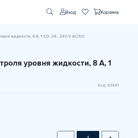
Вход
Корзина
вня жидкости, 8 A, 1 CO, 24…240 V AC/DC
роля уровня жидкости, 8 A, 1
Код: #3661