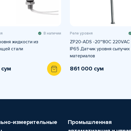
ня
В наличии
Реле уровня
ровня жидкости из
ZP20-ADS -20~80C 220VAC 
ющей стали
IP65 Датчик уровня сыпучих
материалов
 сум
861 000 сум
льно-измерительные
Промышленная
ы
автоматизация и упра