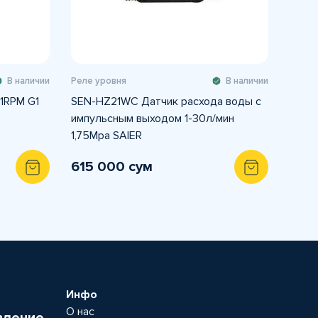
В наличии
Реле уровня
В наличии
1RPM G1
SEN-HZ21WC Датчик расхода воды с
импульсным выходом 1-30л/мин
1,75Mpa SAIER
615 000 сум
Инфо
О нас
вление