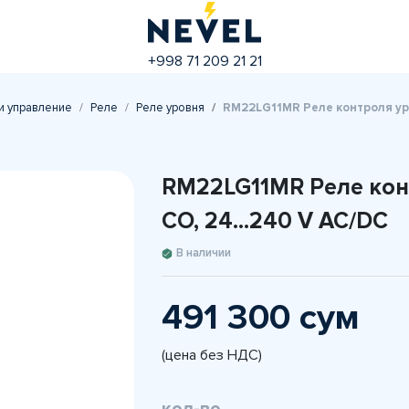
+998 71 209 21 21
и управление
Реле
Реле уровня
RM22LG11MR Реле контроля уро
RM22LG11MR Реле конт
CO, 24…240 V AC/DC
В наличии
491 300 сум
(цена без НДС)