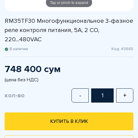
Tap or pinch to expand
RM35TF30 Многофункциональное 3-фазное
реле контроля питания, 5А, 2 CO,
220...480VAC
В наличии
Код: #3665
748 400 сум
(цена без НДС)
кол-во
-
+
КУПИТЬ В КЛИК