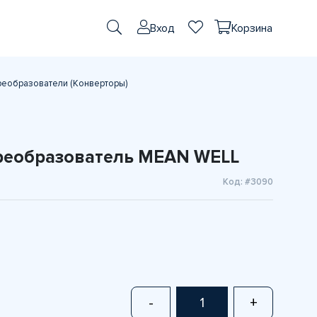
Вход
Корзина
реобразователи (Конверторы)
преобразователь MEAN WELL
Код: #3090
-
+