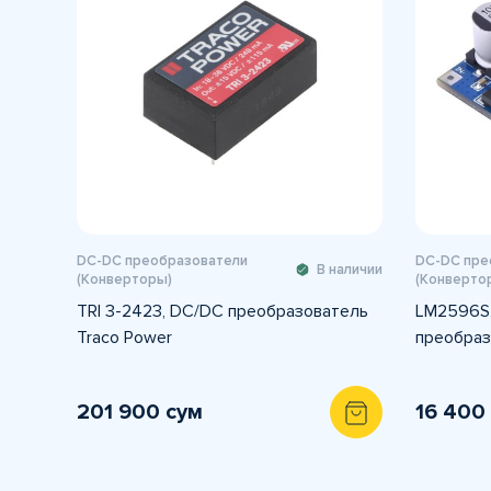
DC-DC преобразователи
DC-DC пре
В наличии
(Конверторы)
(Конверто
TRI 3-2423, DC/DC преобразователь
LM2596S
Traco Power
преобраз
201 900 сум
16 400