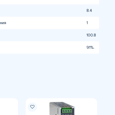
8.4
ния
1
100.8
91%.