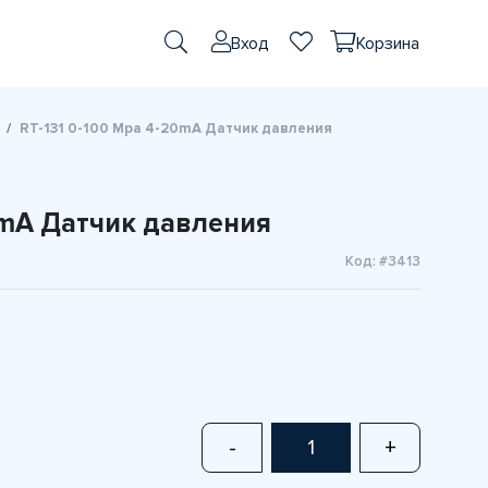
Вход
Корзина
RT-131 0-100 Mpa 4-20mA Датчик давления
0mA Датчик давления
Код: #3413
-
+