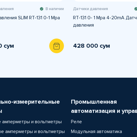
авления
В наличии
Датчики давления
вления SLIM RT-131 0-1 Mpa
RT-131 0- 1 Mpa 4-20mA Датч
давления
0 сум
428 000 сум
льно-измерительные
Промышленная
ы
автоматизация и упра
 амперметры и вольтметры
Реле
е амперметры и вольтметры
Модульная автоматика