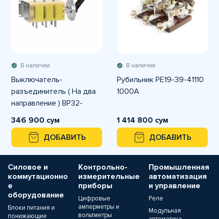
В наличии
В наличии
Выключатель-
Рубильник РЕ19-39-41110
разъединитель ( На два
1000А
направление ) ВР32-
31В71250 250А
346 900 сум
1 414 800 сум
ДОБАВИТЬ
ДОБАВИТЬ
Силовое и
Контрольно-
Промышленная
коммутационно
измерительные
автоматизация
е
приборы
и управление
оборудование
Цифровые
Реле
амперметры и
Блоки питания и
Модульная
вольтметры
понижающие