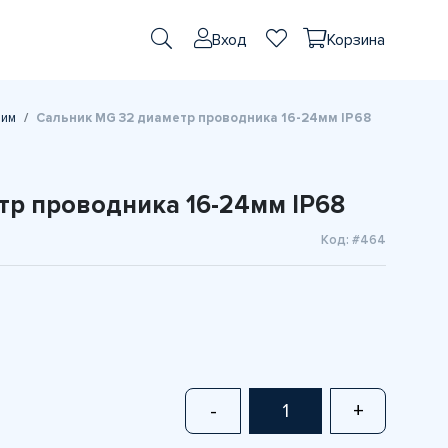
Вход
Корзина
ним
Сальник MG 32 диаметр проводника 16-24мм IP68
тр проводника 16-24мм IP68
Код: #464
-
+