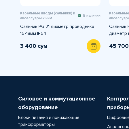
Кабельные вводы (сальники) и
Кабельные 
В наличии
аксессуары к ним
аксессуары
Сальник PG 21 диаметр проводника
Сальник 
15-18мм IP54
диаметр 
3 400 сум
45 700
Силовое и коммутационное
Контро
оборудование
прибор
Блоки питания и понижающие
Цифровые
трансформаторы
Аналоговы