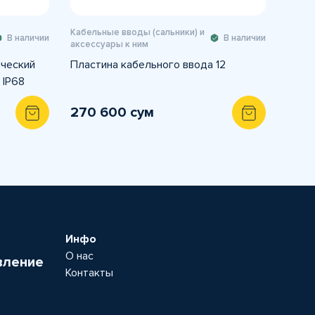
Кабельные вводы (сальники) и
В наличии
В наличии
аксессуары к ним
ический
Пластина кабельного ввода 12
 IP68
270 600 сум
Инфо
О нас
вление
Контакты