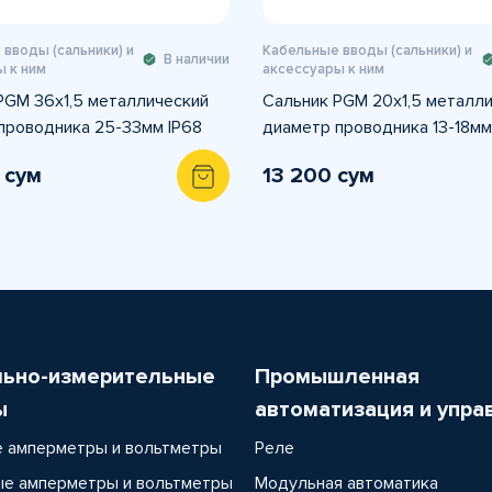
вводы (сальники) и
Кабельные вводы (сальники) и
В наличии
 к ним
аксессуары к ним
PGM 36x1,5 металлический
Сальник PGM 20x1,5 металл
проводника 25-33мм IP68
диаметр проводника 13-18мм
 сум
13 200 сум
льно-измерительные
Промышленная
ы
автоматизация и упра
 амперметры и вольтметры
Реле
е амперметры и вольтметры
Модульная автоматика