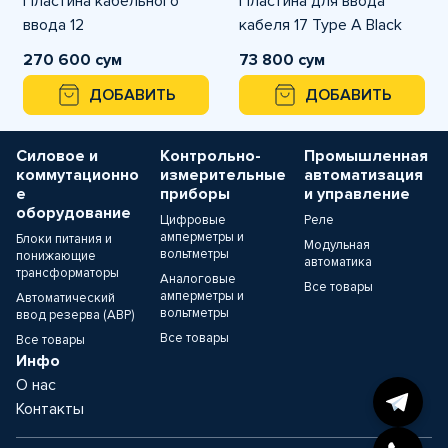
Пластина кабельного
Пластина для ввода
ввода 12
кабеля 17 Type A Black
270 600 сум
73 800 сум
ДОБАВИТЬ
ДОБАВИТЬ
Силовое и
Контрольно-
Промышленная
коммутационно
измерительные
автоматизация
е
приборы
и управление
оборудование
Цифровые
Реле
амперметры и
Блоки питания и
Модульная
вольтметры
понижающие
автоматика
трансформаторы
Аналоговые
Все товары
амперметры и
Автоматический
вольтметры
ввод резерва (АВР)
Все товары
Все товары
Инфо
О нас
Контакты