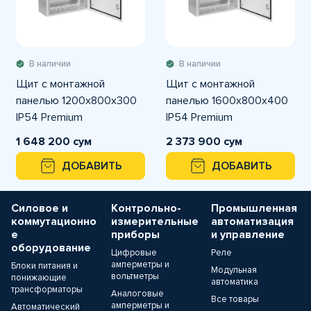
В наличии
В наличии
Щит с монтажной
Щит с монтажной
панелью 1200х800х300
панелью 1600х800х400
IP54 Premium
IP54 Premium
1 648 200 сум
2 373 900 сум
ДОБАВИТЬ
ДОБАВИТЬ
Силовое и
Контрольно-
Промышленная
коммутационно
измерительные
автоматизация
е
приборы
и управление
оборудование
Цифровые
Реле
амперметры и
Блоки питания и
Модульная
вольтметры
понижающие
автоматика
трансформаторы
Аналоговые
Все товары
амперметры и
Автоматический