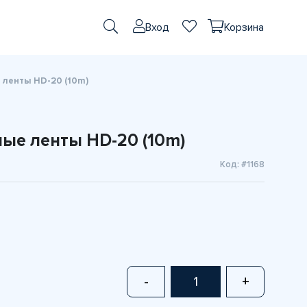
Вход
Корзина
ленты HD-20 (10m)
ые ленты HD-20 (10m)
Код: #1168
-
+