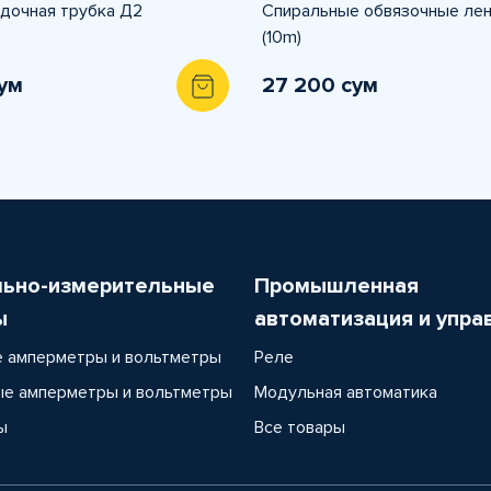
дочная трубка Д2
Спиральные обвязочные лен
(10m)
сум
27 200 сум
льно-измерительные
Промышленная
ы
автоматизация и упра
 амперметры и вольтметры
Реле
е амперметры и вольтметры
Модульная автоматика
ы
Все товары