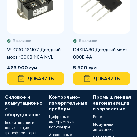
В наличии
В наличии
VUO110-16N07, Диодный
D4SBA80 Диодный мост
мост 1600В 110А NVL
800В 4A
463 900 сум
5 500 сум
ДОБАВИТЬ
ДОБАВИТЬ
Силовое и
Контрольно-
Промышленная
коммутационно
измерительные
автоматизация
е
приборы
и управление
оборудование
Цифровые
Реле
амперметры и
Блоки питания и
Модульная
вольтметры
понижающие
автоматика
трансформаторы
Аналоговые